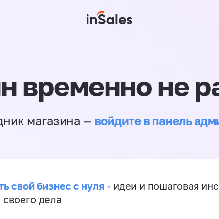
н временно не р
войдите в панель ад
дник магазина —
ть свой бизнес с нуля
- идеи и пошаговая ин
 своего дела