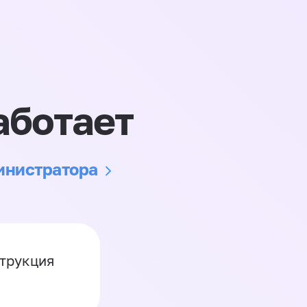
аботает
министратора
струкция