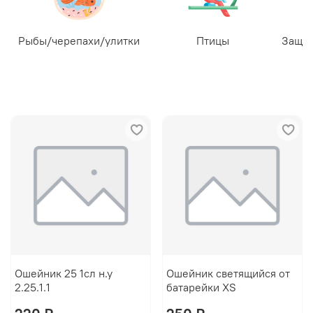
Рыбы/черепахи/улитки
Птицы
Защит
Ошейник 25 1сл н.у
Ошейник светящийся от
2.25.1.1
батарейки XS