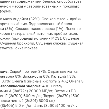
ышенным содержанием белков, способствует
ечной массы у стерилизованных и пожилых
форме.
е мясо индейки (32%), Свежее мясо индейки
оричневый рис, Гидролизованный белок
ки (3%), Свежее масло лосося (1%), Льняное
кория (натуральный источник пребиотиков:
дрожжи (природный источник MOS), Сушеное
 Сушеная брокколи, Сушеная клюква, Сушеная
етчатка, юкка Мохаве.
ющие:
Сырой протеин 37%; Сырая клетчатка
ая зола 8%; Влажность 6%; Кальций 1,3%;
 0,1%; Омега 6 жирные кислоты 2,4%; Омега 3
таболическая энергия:
4060 ккал/
амин A (3a672a) 20000 МЕ/кг; Витамин D3
ин Е (3а700) 600 мг/кг; Таурин (3a370) 1500
чески чистый (3c301) 5000 мг/
(3b405) 5,0 мг/кг; Цинк (3b605) 100 мг/кг;