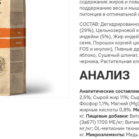
содержание жиров и пов
поддержанию веса и мыш
питомцев в оптимальной 
СОСТАВ: Дегидрированно
(29%), Цельнозерновой к
индейки (5%), Жир индей
семя, Порошок корней ци
FOS и инулин), Пивные 
яблоко, Сушеный шпинат,
черника, Растительная кл
АНАЛИЗ
Аналитические составля
2,5%; Сырой жир 11%; Сыр
Фосфор 1,1%; Магний (Mg)
жирные кислоты 0,8%.
Ме
кг.
Пищевые добавки:
Вит
(3а671) 1700 МЕ/кг; Витам
мг/кг; DL-метионин техни
кг.
Микроэлементы:
Медь 