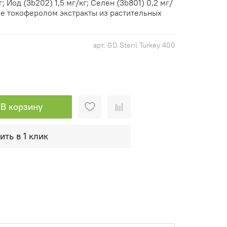
; Йод (3b202) 1,5 мг/кг; Селен (3b801) 0,2 мг/
е токоферолом экстракты из растительных
арт.
GD Steril Turkey 400
В корзину
ить в 1 клик